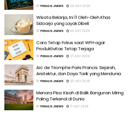
BY
PENULIS JNEWS
29 JULY 2026
Wisata Belanja, Ini 11 Oleh-Oleh Khas
Sidoarjo yang Layak Dibeli
BY
PENULIS JNEWS
30 JULY 2026
Cara Tetap Fokus saat WFH agar
Produktivitas Tetap Terjaga
BY
PENULIS JNEWS
27 JULY 2026
Arc de Triomphe Paris Prancis: Sejarah,
Arsitektur, dan Daya Tarik yang Mendunia
BY
PENULIS JNEWS
23 JULY 2026
Menara Pisa: Kisah di Balik Bangunan Miring
Paling Terkenal di Dunia
BY
PENULIS JNEWS
17 JULY 2026