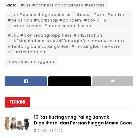
Tags:
#jne #connectinghappiness #ekspres
#jne #connectinghappiness #ekspres #ukm #umkm
#pelatihan #workshop #pandemi #covid-19
#sektorekonomi #indonesiapastisehat
#JNE #ConnectingHappiness #JNE31Tahun
#JNEMajuIndonesia #JNEBahagiaBersama #Jakarta
#TentangIbu #JajangCNoer #TentangIbuTheMovie
#FilmTentangIbu
jnews kuis mingguan
TERKINI
10 Ras Kucing yang Paling Banyak
Dipelihara, dari Persian hingga Maine Coon
6 AUGUST 2026