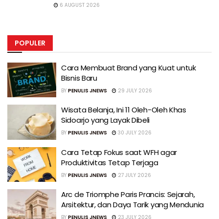
6 AUGUST 2026
POPULER
Cara Membuat Brand yang Kuat untuk
Bisnis Baru
BY
PENULIS JNEWS
29 JULY 2026
Wisata Belanja, Ini 11 Oleh-Oleh Khas
Sidoarjo yang Layak Dibeli
BY
PENULIS JNEWS
30 JULY 2026
Cara Tetap Fokus saat WFH agar
Produktivitas Tetap Terjaga
BY
PENULIS JNEWS
27 JULY 2026
Arc de Triomphe Paris Prancis: Sejarah,
Arsitektur, dan Daya Tarik yang Mendunia
BY
PENULIS JNEWS
23 JULY 2026