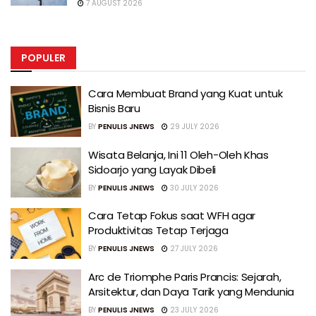
7 AUGUST 2026
POPULER
Cara Membuat Brand yang Kuat untuk
Bisnis Baru
BY
PENULIS JNEWS
29 JULY 2026
Wisata Belanja, Ini 11 Oleh-Oleh Khas
Sidoarjo yang Layak Dibeli
BY
PENULIS JNEWS
30 JULY 2026
Cara Tetap Fokus saat WFH agar
Produktivitas Tetap Terjaga
BY
PENULIS JNEWS
27 JULY 2026
Arc de Triomphe Paris Prancis: Sejarah,
Arsitektur, dan Daya Tarik yang Mendunia
BY
PENULIS JNEWS
23 JULY 2026