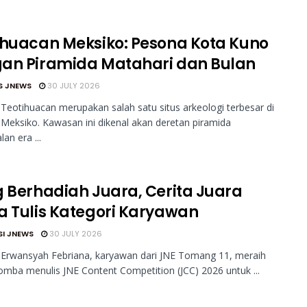
ihuacan Meksiko: Pesona Kota Kuno
an Piramida Matahari dan Bulan
S JNEWS
30 JULY 2026
Teotihuacan merupakan salah satu situs arkeologi terbesar di
eksiko. Kawasan ini dikenal akan deretan piramida
an era ...
g Berhadiah Juara, Cerita Juara
a Tulis Kategori Karyawan
SI JNEWS
30 JULY 2026
 Erwansyah Febriana, karyawan dari JNE Tomang 11, meraih
lomba menulis JNE Content Competition (JCC) 2026 untuk ...