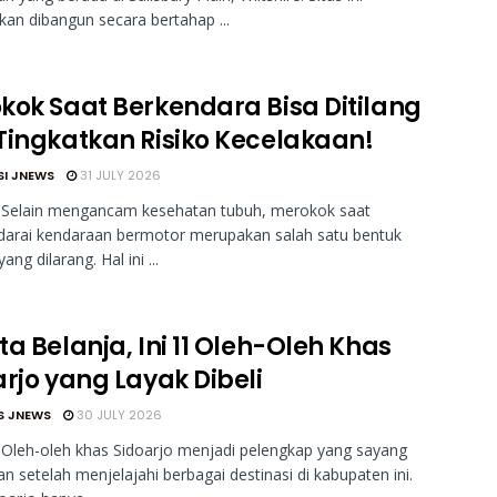
akan dibangun secara bertahap ...
kok Saat Berkendara Bisa Ditilang
Tingkatkan Risiko Kecelakaan!
SI JNEWS
31 JULY 2026
 Selain mengancam kesehatan tubuh, merokok saat
arai kendaraan bermotor merupakan salah satu bentuk
yang dilarang. Hal ini ...
a Belanja, Ini 11 Oleh-Oleh Khas
arjo yang Layak Dibeli
S JNEWS
30 JULY 2026
Oleh-oleh khas Sidoarjo menjadi pelengkap yang sayang
an setelah menjelajahi berbagai destinasi di kabupaten ini.