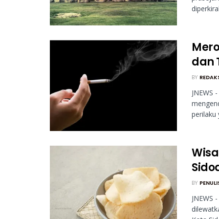
diperkir
Mero
dan 
BY
REDAK
JNEWS -
mengend
perilaku 
Wisat
Sido
BY
PENULI
JNEWS - 
dilewatk