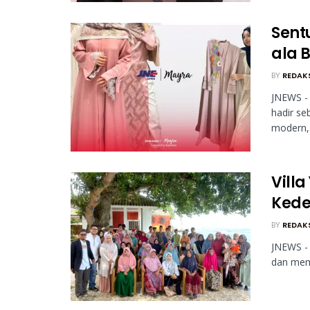
Sentu
ala 
BY
REDAK
JNEWS - 
hadir se
modern, 
Vill
Kede
BY
REDAK
JNEWS - 
dan mema