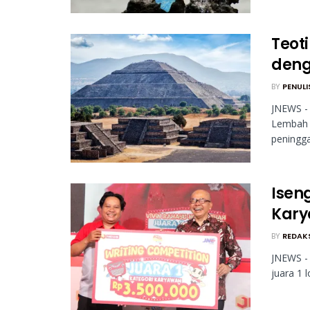
Teot
deng
BY
PENULI
JNEWS - 
Lembah M
peninggal
Isen
Kary
BY
REDAK
JNEWS -
juara 1 