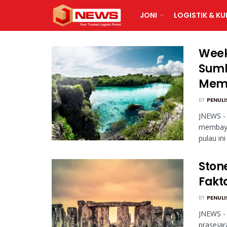
JONI
LOGISTIK & KU
Week
Sumb
Mem
BY
PENULI
JNEWS -
membaya
pulau ini 
Stone
Fakt
BY
PENULI
JNEWS -
prasejara