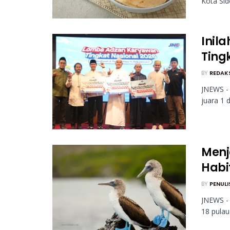
Kota Sid
Inil
Ting
BY
REDAK
JNEWS - 
juara 1 
Menj
Habi
BY
PENULI
JNEWS -
18 pulau 