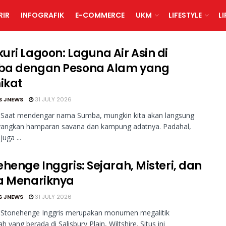
RIR
INFOGRAFIK
E-COMMERCE
UKM
LIFESTYLE
L
uri Lagoon: Laguna Air Asin di
a dengan Pesona Alam yang
ikat
S JNEWS
31 JULY 2026
 Saat mendengar nama Sumba, mungkin kita akan langsung
ngkan hamparan savana dan kampung adatnya. Padahal,
juga ...
henge Inggris: Sejarah, Misteri, dan
a Menariknya
S JNEWS
31 JULY 2026
 Stonehenge Inggris merupakan monumen megalitik
h yang berada di Salisbury Plain, Wiltshire. Situs ini