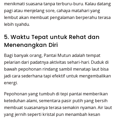
menikmati suasana tanpa terburu-buru. Kalau datang
pagi atau menjelang sore, cahaya matahari yang
lembut akan membuat pengalaman berperahu terasa
lebih syahdu.
5. Waktu Tepat untuk Rehat dan
Menenangkan Diri
Bagi banyak orang, Pantai Mutun adalah tempat
pelarian dari padatnya aktivitas sehari-hari. Duduk di
bawah pepohonan rindang sambil menatap laut bisa
jadi cara sederhana tapi efektif untuk mengembalikan
energi.
Pepohonan yang tumbuh di tepi pantai memberikan
keteduhan alami, sementara pasir putih yang bersih
membuat suasananya terasa semakin nyaman. Air laut
yang jernih seperti kristal pun menambah kesan