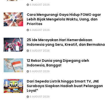
6 AUGUST 2026
Cara Mengurangi Gaya Hidup FOMO agar
Lebih Bijak Mengelola Waktu, Uang, dan
Prioritas
6 AUGUST 2026
25 Ide Merayakan Hari Kemerdekaan
Indonesia yang Seru, Kreatif, dan Bermakna
6 AUGUST 2026
12 Rekor Dunia yang Dipegang oleh
Indonesia, Bangga!
5 AUGUST 2026
Dari Sepeda Listrik hingga Smart TV, JNE
Surabaya Siapkan Hadiah buat Pelanggan
Loyal*
6 AUGUST 2026