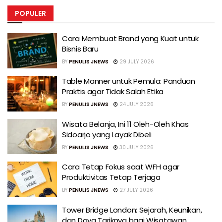
POPULER
Cara Membuat Brand yang Kuat untuk
Bisnis Baru
BY
PENULIS JNEWS
29 JULY 2026
Table Manner untuk Pemula: Panduan
Praktis agar Tidak Salah Etika
BY
PENULIS JNEWS
24 JULY 2026
Wisata Belanja, Ini 11 Oleh-Oleh Khas
Sidoarjo yang Layak Dibeli
BY
PENULIS JNEWS
30 JULY 2026
Cara Tetap Fokus saat WFH agar
Produktivitas Tetap Terjaga
BY
PENULIS JNEWS
27 JULY 2026
Tower Bridge London: Sejarah, Keunikan,
dan Daya Tariknya bagi Wisatawan