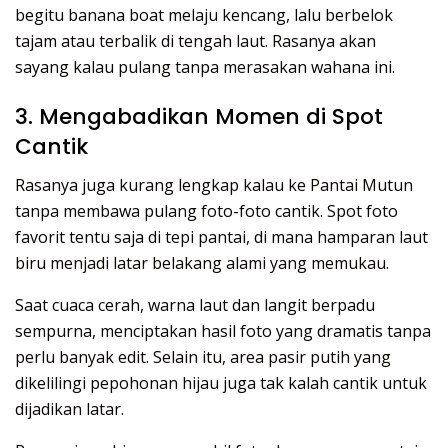
begitu banana boat melaju kencang, lalu berbelok
tajam atau terbalik di tengah laut. Rasanya akan
sayang kalau pulang tanpa merasakan wahana ini.
3. Mengabadikan Momen di Spot
Cantik
Rasanya juga kurang lengkap kalau ke Pantai Mutun
tanpa membawa pulang foto-foto cantik. Spot foto
favorit tentu saja di tepi pantai, di mana hamparan laut
biru menjadi latar belakang alami yang memukau.
Saat cuaca cerah, warna laut dan langit berpadu
sempurna, menciptakan hasil foto yang dramatis tanpa
perlu banyak edit. Selain itu, area pasir putih yang
dikelilingi pepohonan hijau juga tak kalah cantik untuk
dijadikan latar.