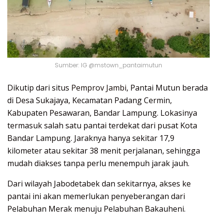
Sumber: IG @mstown_pantaimutun
Dikutip dari situs
Pemprov Jambi
, Pantai Mutun berada
di Desa Sukajaya, Kecamatan Padang Cermin,
Kabupaten Pesawaran, Bandar Lampung. Lokasinya
termasuk salah satu pantai terdekat dari pusat Kota
Bandar Lampung. Jaraknya hanya sekitar 17,9
kilometer atau sekitar 38 menit perjalanan, sehingga
mudah diakses tanpa perlu menempuh jarak jauh.
Dari wilayah Jabodetabek dan sekitarnya, akses ke
pantai ini akan memerlukan penyeberangan dari
Pelabuhan Merak menuju Pelabuhan Bakauheni.