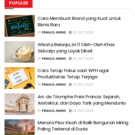
POPULER
Cara Membuat Brand yang Kuat untuk
Bisnis Baru
BY
PENULIS JNEWS
29 JULY 2026
Wisata Belanja, Ini 11 Oleh-Oleh Khas
Sidoarjo yang Layak Dibeli
BY
PENULIS JNEWS
30 JULY 2026
Cara Tetap Fokus saat WFH agar
Produktivitas Tetap Terjaga
BY
PENULIS JNEWS
27 JULY 2026
Arc de Triomphe Paris Prancis: Sejarah,
Arsitektur, dan Daya Tarik yang Mendunia
BY
PENULIS JNEWS
23 JULY 2026
Menara Pisa: Kisah di Balik Bangunan Miring
Paling Terkenal di Dunia