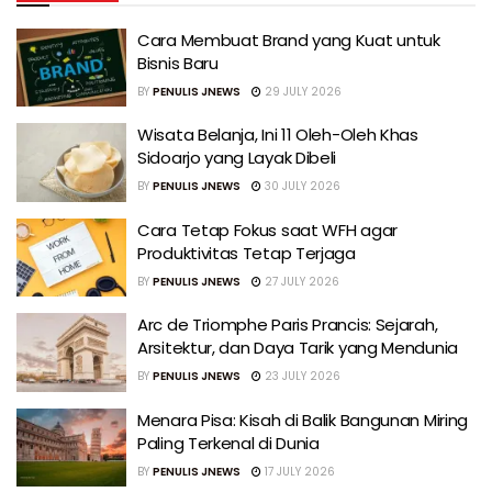
Cara Membuat Brand yang Kuat untuk
Bisnis Baru
BY
PENULIS JNEWS
29 JULY 2026
Wisata Belanja, Ini 11 Oleh-Oleh Khas
Sidoarjo yang Layak Dibeli
BY
PENULIS JNEWS
30 JULY 2026
Cara Tetap Fokus saat WFH agar
Produktivitas Tetap Terjaga
BY
PENULIS JNEWS
27 JULY 2026
Arc de Triomphe Paris Prancis: Sejarah,
Arsitektur, dan Daya Tarik yang Mendunia
BY
PENULIS JNEWS
23 JULY 2026
Menara Pisa: Kisah di Balik Bangunan Miring
Paling Terkenal di Dunia
BY
PENULIS JNEWS
17 JULY 2026