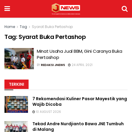
Home
Tag
Syarat Buka Pertashop
Tag:
Syarat Buka Pertashop
Minat Usaha Jual BBM, Gini Caranya Buka
Pertashop
BY
REDAKSI JNEWS
24 APRIL 2021
TERKINI
7 Rekomendasi Kuliner Pasar Mayestik yang
Wajib Dicoba
10 AUGUST 2026
Tekad Andre Nurdjianto Bawa JNE Tumbuh
di Malang