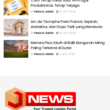
Cara Tetap Fokus saat WFH agar
Produktivitas Tetap Terjaga
BY
PENULIS JNEWS
27 JULY 2026
Arc de Triomphe Paris Prancis: Sejarah,
Arsitektur, dan Daya Tarik yang Mendunia
BY
PENULIS JNEWS
23 JULY 2026
Menara Pisa: Kisah di Balik Bangunan Miring
Paling Terkenal di Dunia
BY
PENULIS JNEWS
17 JULY 2026