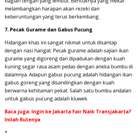
bagian tengah yang lembut. Bentuknya yang mekar
melambangkan harapan akan rezeki dan
keberuntungan yang terus berkembang.
7. Pecak Gurame dan Gabus Pucung
Hidangan khas ini sangat nikmat untuk disantap
dengan nasi hangat. Pecak gurame adalah sajian ikan
gurame yang digoreng dan dipadukan dengan kuah
kuning segar rasa asam pedas dengan aneka bumbu di
dalamnya. Adapun gabus pucung adalah hidangan ikan
gabus goreng yang disandingkan dengan kuah
berwarna kehitaman pekat. Salah satu bumbu andalan
untuk gabus pucung adalah kluwek.
Baca juga:
Ingin ke Jakarta Fair Naik Transjakarta?
Inilah Rutenya
*