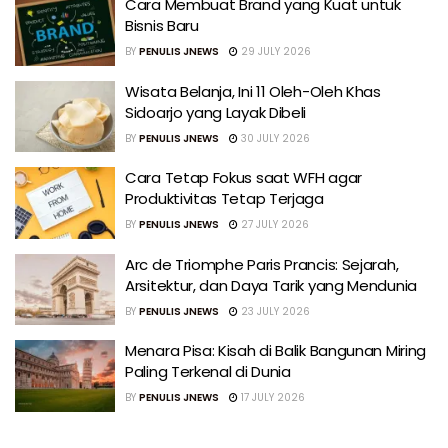
Cara Membuat Brand yang Kuat untuk
Bisnis Baru
BY
PENULIS JNEWS
29 JULY 2026
Wisata Belanja, Ini 11 Oleh-Oleh Khas
Sidoarjo yang Layak Dibeli
BY
PENULIS JNEWS
30 JULY 2026
Cara Tetap Fokus saat WFH agar
Produktivitas Tetap Terjaga
BY
PENULIS JNEWS
27 JULY 2026
Arc de Triomphe Paris Prancis: Sejarah,
Arsitektur, dan Daya Tarik yang Mendunia
BY
PENULIS JNEWS
23 JULY 2026
Menara Pisa: Kisah di Balik Bangunan Miring
Paling Terkenal di Dunia
BY
PENULIS JNEWS
17 JULY 2026