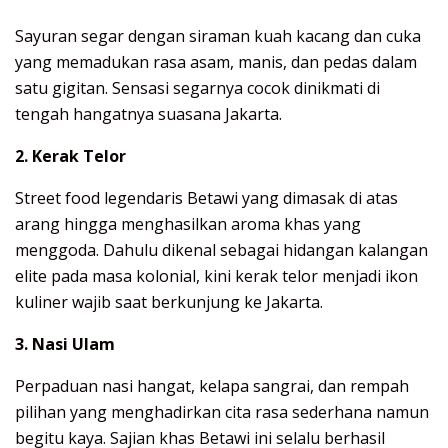
Sayuran segar dengan siraman kuah kacang dan cuka
yang memadukan rasa asam, manis, dan pedas dalam
satu gigitan. Sensasi segarnya cocok dinikmati di
tengah hangatnya suasana Jakarta.
2. Kerak Telor
Street food legendaris Betawi yang dimasak di atas
arang hingga menghasilkan aroma khas yang
menggoda. Dahulu dikenal sebagai hidangan kalangan
elite pada masa kolonial, kini kerak telor menjadi ikon
kuliner wajib saat berkunjung ke Jakarta.
3. Nasi Ulam
Perpaduan nasi hangat, kelapa sangrai, dan rempah
pilihan yang menghadirkan cita rasa sederhana namun
begitu kaya. Sajian khas Betawi ini selalu berhasil