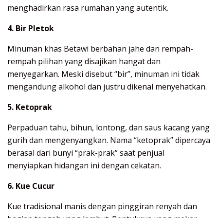
menghadirkan rasa rumahan yang autentik.
4. Bir Pletok
Minuman khas Betawi berbahan jahe dan rempah-
rempah pilihan yang disajikan hangat dan
menyegarkan. Meski disebut “bir”, minuman ini tidak
mengandung alkohol dan justru dikenal menyehatkan.
5. Ketoprak
Perpaduan tahu, bihun, lontong, dan saus kacang yang
gurih dan mengenyangkan. Nama “ketoprak” dipercaya
berasal dari bunyi “prak-prak” saat penjual
menyiapkan hidangan ini dengan cekatan.
6. Kue Cucur
Kue tradisional manis dengan pinggiran renyah dan