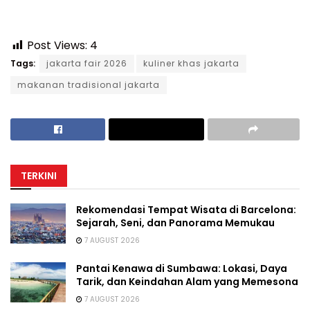
Post Views:
4
Tags:
jakarta fair 2026
kuliner khas jakarta
makanan tradisional jakarta
TERKINI
Rekomendasi Tempat Wisata di Barcelona:
Sejarah, Seni, dan Panorama Memukau
7 AUGUST 2026
Pantai Kenawa di Sumbawa: Lokasi, Daya
Tarik, dan Keindahan Alam yang Memesona
7 AUGUST 2026