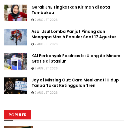
Gerak JNE Tingkatkan Kiriman di Kota
Tembakau
7 AUGUST 2026
Asal Usul Lomba Panjat Pinang dan
Mengapa Masih Populer Saat 17 Agustus
7 AUGUST 2026
KAI Perbanyak Fasilitas Isi Ulang Air Minum
Gratis di Stasiun
7 AUGUST 2026
Joy of Missing Out: Cara Menikmati Hidup
Tanpa Takut Ketinggalan Tren
7 AUGUST 2026
POPULER