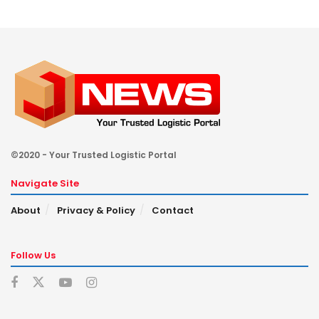
©2020 - Your Trusted Logistic Portal
Navigate Site
About
Privacy & Policy
Contact
Follow Us