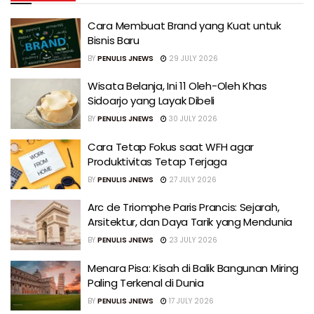
Cara Membuat Brand yang Kuat untuk
Bisnis Baru
BY
PENULIS JNEWS
29 JULY 2026
Wisata Belanja, Ini 11 Oleh-Oleh Khas
Sidoarjo yang Layak Dibeli
BY
PENULIS JNEWS
30 JULY 2026
Cara Tetap Fokus saat WFH agar
Produktivitas Tetap Terjaga
BY
PENULIS JNEWS
27 JULY 2026
Arc de Triomphe Paris Prancis: Sejarah,
Arsitektur, dan Daya Tarik yang Mendunia
BY
PENULIS JNEWS
23 JULY 2026
Menara Pisa: Kisah di Balik Bangunan Miring
Paling Terkenal di Dunia
BY
PENULIS JNEWS
17 JULY 2026