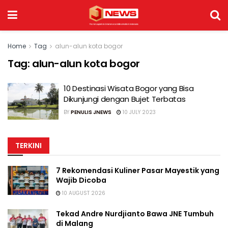
Home
Tag
alun-alun kota bogor
Tag:
alun-alun kota bogor
10 Destinasi Wisata Bogor yang Bisa
Dikunjungi dengan Bujet Terbatas
BY
PENULIS JNEWS
10 JULY 2023
TERKINI
7 Rekomendasi Kuliner Pasar Mayestik yang
Wajib Dicoba
10 AUGUST 2026
Tekad Andre Nurdjianto Bawa JNE Tumbuh
di Malang