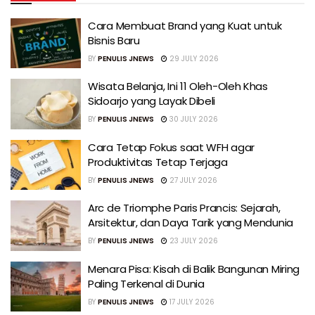
Cara Membuat Brand yang Kuat untuk
Bisnis Baru
BY
PENULIS JNEWS
29 JULY 2026
Wisata Belanja, Ini 11 Oleh-Oleh Khas
Sidoarjo yang Layak Dibeli
BY
PENULIS JNEWS
30 JULY 2026
Cara Tetap Fokus saat WFH agar
Produktivitas Tetap Terjaga
BY
PENULIS JNEWS
27 JULY 2026
Arc de Triomphe Paris Prancis: Sejarah,
Arsitektur, dan Daya Tarik yang Mendunia
BY
PENULIS JNEWS
23 JULY 2026
Menara Pisa: Kisah di Balik Bangunan Miring
Paling Terkenal di Dunia
BY
PENULIS JNEWS
17 JULY 2026