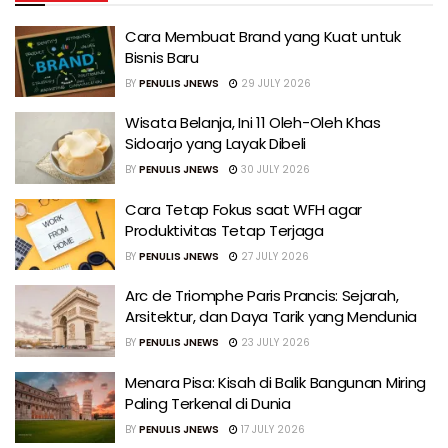
Cara Membuat Brand yang Kuat untuk
Bisnis Baru
BY
PENULIS JNEWS
29 JULY 2026
Wisata Belanja, Ini 11 Oleh-Oleh Khas
Sidoarjo yang Layak Dibeli
BY
PENULIS JNEWS
30 JULY 2026
Cara Tetap Fokus saat WFH agar
Produktivitas Tetap Terjaga
BY
PENULIS JNEWS
27 JULY 2026
Arc de Triomphe Paris Prancis: Sejarah,
Arsitektur, dan Daya Tarik yang Mendunia
BY
PENULIS JNEWS
23 JULY 2026
Menara Pisa: Kisah di Balik Bangunan Miring
Paling Terkenal di Dunia
BY
PENULIS JNEWS
17 JULY 2026