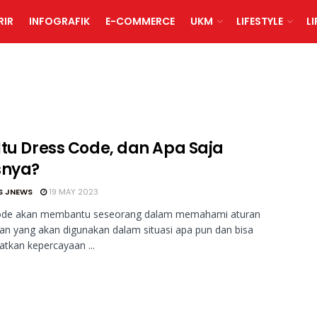
RIR
INFOGRAFIK
E-COMMERCE
UKM
LIFESTYLE
L
Itu Dress Code, dan Apa Saja
snya?
S JNEWS
19 MAY 2023
ode akan membantu seseorang dalam memahami aturan
an yang akan digunakan dalam situasi apa pun dan bisa
tkan kepercayaan ...