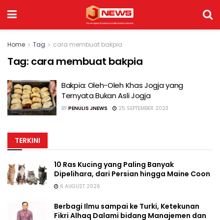
Home
Tag
cara membuat bakpia
Tag:
cara membuat bakpia
Bakpia: Oleh-Oleh Khas Jogja yang
Ternyata Bukan Asli Jogja
BY
PENULIS JNEWS
25 SEPTEMBER 2023
TERKINI
10 Ras Kucing yang Paling Banyak
Dipelihara, dari Persian hingga Maine Coon
6 AUGUST 2026
Berbagi Ilmu sampai ke Turki, Ketekunan
Fikri Alhaq Dalami bidang Manajemen dan