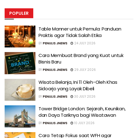
POPULER
Table Manner untuk Pemula: Panduan
Praktis agar Tidak Salah Etika
BY
PENULIS JNEWS
24 JULY 2026
Cara Membuat Brand yang Kuat untuk
Bisnis Baru
BY
PENULIS JNEWS
29 JULY 2026
Wisata Belanja, Ini 11 Oleh-Oleh Khas
Sidoarjo yang Layak Dibeli
BY
PENULIS JNEWS
30 JULY 2026
Tower Bridge London: Sejarah, Keunikan,
dan Daya Tariknya bagi Wisatawan
BY
PENULIS JNEWS
10 JULY 2026
Cara Tetap Fokus saat WFH agar