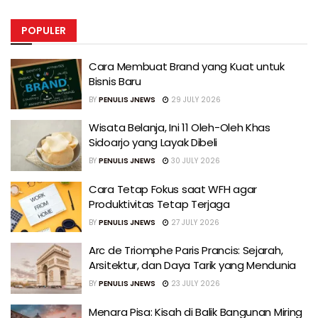
POPULER
Cara Membuat Brand yang Kuat untuk
Bisnis Baru
BY
PENULIS JNEWS
29 JULY 2026
Wisata Belanja, Ini 11 Oleh-Oleh Khas
Sidoarjo yang Layak Dibeli
BY
PENULIS JNEWS
30 JULY 2026
Cara Tetap Fokus saat WFH agar
Produktivitas Tetap Terjaga
BY
PENULIS JNEWS
27 JULY 2026
Arc de Triomphe Paris Prancis: Sejarah,
Arsitektur, dan Daya Tarik yang Mendunia
BY
PENULIS JNEWS
23 JULY 2026
Menara Pisa: Kisah di Balik Bangunan Miring