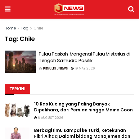
Home
Tag
Chile
Tag:
Chile
Pulau Paskah: Mengenal Pulau Misterius di
Tengah Samudra Pasifik
BY
PENULIS JNEWS
19 MAY 2026
TERKINI
10 Ras Kucing yang Paling Banyak
Dipelihara, dari Persian hingga Maine Coon
6 AUGUST 2026
Berbagi Ilmu sampai ke Turki, Ketekunan
Fikri Alhaq Dalami bidang Manajemen dan