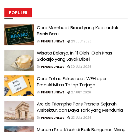
POPULER
Cara Membuat Brand yang Kuat untuk
Bisnis Baru
BY
PENULIS JNEWS
29 JULY 2026
Wisata Belanja, Ini 11 Oleh-Oleh Khas
Sidoarjo yang Layak Dibeli
BY
PENULIS JNEWS
30 JULY 2026
Cara Tetap Fokus saat WFH agar
Produktivitas Tetap Terjaga
BY
PENULIS JNEWS
27 JULY 2026
Arc de Triomphe Paris Prancis: Sejarah,
Arsitektur, dan Daya Tarik yang Mendunia
BY
PENULIS JNEWS
23 JULY 2026
Menara Pisa: Kisah di Balik Bangunan Miring