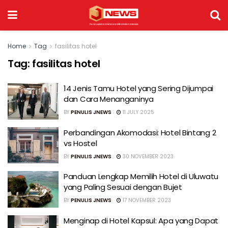
Home
Tag
fasilitas hotel
Tag:
fasilitas hotel
14 Jenis Tamu Hotel yang Sering Dijumpai
dan Cara Menanganinya
BY
PENULIS JNEWS
11 JULY 2025
Perbandingan Akomodasi: Hotel Bintang 2
vs Hostel
BY
PENULIS JNEWS
30 NOVEMBER 2023
Panduan Lengkap Memilih Hotel di Uluwatu
yang Paling Sesuai dengan Bujet
BY
PENULIS JNEWS
17 NOVEMBER 2023
Menginap di Hotel Kapsul: Apa yang Dapat