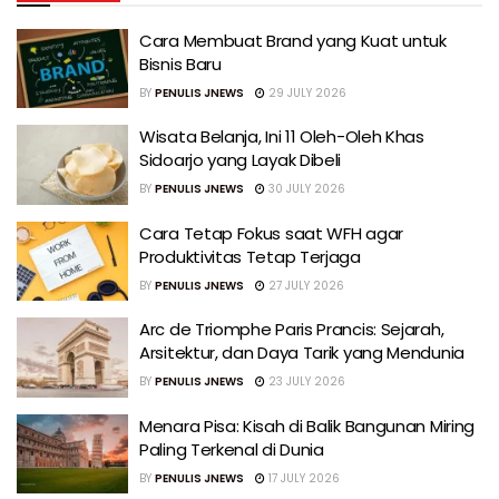
Cara Membuat Brand yang Kuat untuk
Bisnis Baru
BY
PENULIS JNEWS
29 JULY 2026
Wisata Belanja, Ini 11 Oleh-Oleh Khas
Sidoarjo yang Layak Dibeli
BY
PENULIS JNEWS
30 JULY 2026
Cara Tetap Fokus saat WFH agar
Produktivitas Tetap Terjaga
BY
PENULIS JNEWS
27 JULY 2026
Arc de Triomphe Paris Prancis: Sejarah,
Arsitektur, dan Daya Tarik yang Mendunia
BY
PENULIS JNEWS
23 JULY 2026
Menara Pisa: Kisah di Balik Bangunan Miring
Paling Terkenal di Dunia
BY
PENULIS JNEWS
17 JULY 2026