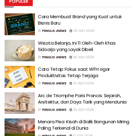
POPULER
Cara Membuat Brand yang Kuat untuk
Bisnis Baru
BY
PENULIS JNEWS
29 JULY 2026
Wisata Belanja, Ini 11 Oleh-Oleh Khas
Sidoarjo yang Layak Dibeli
BY
PENULIS JNEWS
30 JULY 2026
Cara Tetap Fokus saat WFH agar
Produktivitas Tetap Terjaga
BY
PENULIS JNEWS
27 JULY 2026
Arc de Triomphe Paris Prancis: Sejarah,
Arsitektur, dan Daya Tarik yang Mendunia
BY
PENULIS JNEWS
23 JULY 2026
Menara Pisa: Kisah di Balik Bangunan Miring
Paling Terkenal di Dunia
BY
PENULIS JNEWS
17 JULY 2026