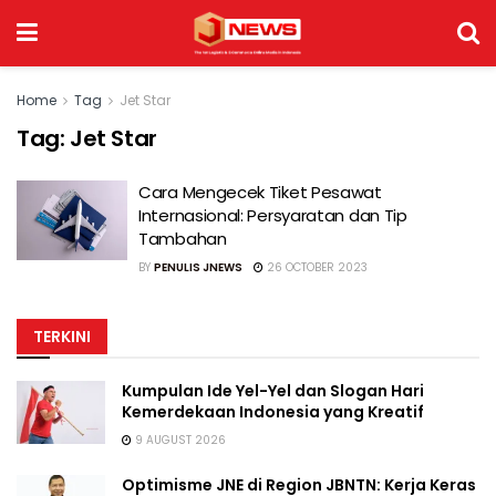
Home
Tag
Jet Star
Tag:
Jet Star
Cara Mengecek Tiket Pesawat
Internasional: Persyaratan dan Tip
Tambahan
BY
PENULIS JNEWS
26 OCTOBER 2023
TERKINI
Kumpulan Ide Yel-Yel dan Slogan Hari
Kemerdekaan Indonesia yang Kreatif
9 AUGUST 2026
Optimisme JNE di Region JBNTN: Kerja Keras