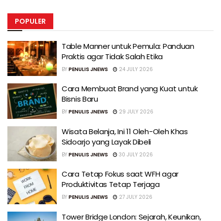
POPULER
Table Manner untuk Pemula: Panduan
Praktis agar Tidak Salah Etika
BY
PENULIS JNEWS
24 JULY 2026
Cara Membuat Brand yang Kuat untuk
Bisnis Baru
BY
PENULIS JNEWS
29 JULY 2026
Wisata Belanja, Ini 11 Oleh-Oleh Khas
Sidoarjo yang Layak Dibeli
BY
PENULIS JNEWS
30 JULY 2026
Cara Tetap Fokus saat WFH agar
Produktivitas Tetap Terjaga
BY
PENULIS JNEWS
27 JULY 2026
Tower Bridge London: Sejarah, Keunikan,