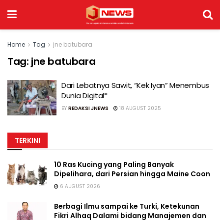
Home
Tag
jne batubara
Tag:
jne batubara
Dari Lebatnya Sawit, “Kek Iyan” Menembus
Dunia Digital*
BY
REDAKSI JNEWS
18 AUGUST 2025
TERKINI
10 Ras Kucing yang Paling Banyak
Dipelihara, dari Persian hingga Maine Coon
6 AUGUST 2026
Berbagi Ilmu sampai ke Turki, Ketekunan
Fikri Alhaq Dalami bidang Manajemen dan