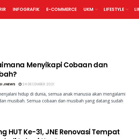
RIR
INFOGRAFIK
E-COMMERCE
UKM
LIFESTYLE
L
imana Menyikapi Cobaan dan
bah?
SI JNEWS
24 DECEMBER 2021
enjalani hidup di dunia, semua anak manusia akan mengalami
dan musibah. Semua cobaan dan musibah yang datang sudah
ng HUT Ke-31, JNE Renovasi Tempat