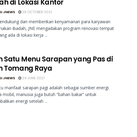
ah di Lokasi Kantor
SI JNEWS
29 OCTOBER 2021
endukung dan memberikan kenyamanan para karyawan
nakan ibadah, JNE mengadakan program renovasi tempat
ng ada di lokasi kerja ...
h Satu Menu Sarapan yang Pas di
n Tomang Raya
SI JNEWS
24 JUNE 2021
tu manfaat sarapan pagi adalah sebagai sumber energi.
 mobil, manusia juga butuh “bahan bakar” untuk
likan energi setelah ...