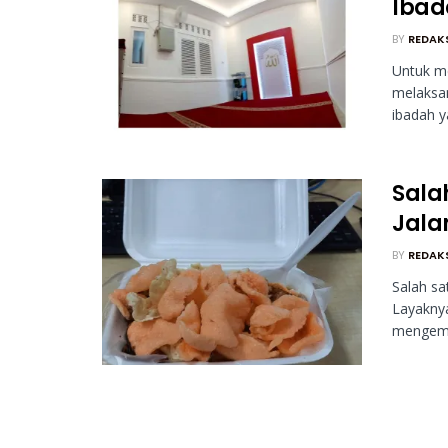
Ibad
BY
REDAK
Untuk m
melaksa
ibadah ya
Sala
Jala
BY
REDAK
Salah sa
Layaknya
mengemba