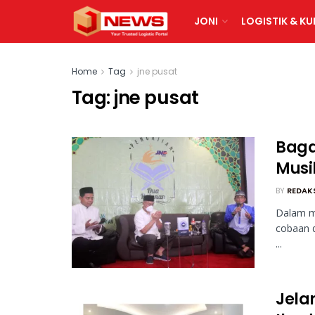
JONI
LOGISTIK & KU
Home
Tag
jne pusat
Tag:
jne pusat
Baga
Musi
BY
REDAK
Dalam m
cobaan 
...
Jela