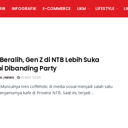
RIR
INFOGRAFIK
E-COMMERCE
UKM
LIFESTYLE
L
Beralih, Gen Z di NTB Lebih Suka
i Dibanding Party
SI JNEWS
19 MAY 2026
Munculnya tren coffeholic di media sosial menjadi salah satu
njamurnya kafe di Provinsi NTB. Saat ini, terjadi ...