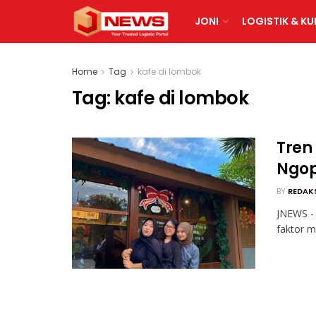
JONI
LOGISTIK & KU
Home
Tag
kafe di lombok
Tag:
kafe di lombok
Tren 
Ngop
BY
REDAK
JNEWS - 
faktor me