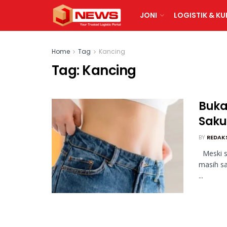
JONI
LOGISTIK & KU
Home
Tag
Kancing
Tag:
Kancing
Bukan
Saku
BY
REDAK
Meski s
masih sa
...