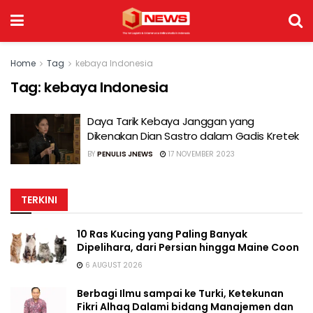
Home
Tag
kebaya Indonesia
Tag:
kebaya Indonesia
Daya Tarik Kebaya Janggan yang
Dikenakan Dian Sastro dalam Gadis Kretek
BY
PENULIS JNEWS
17 NOVEMBER 2023
TERKINI
10 Ras Kucing yang Paling Banyak
Dipelihara, dari Persian hingga Maine Coon
6 AUGUST 2026
Berbagi Ilmu sampai ke Turki, Ketekunan
Fikri Alhaq Dalami bidang Manajemen dan