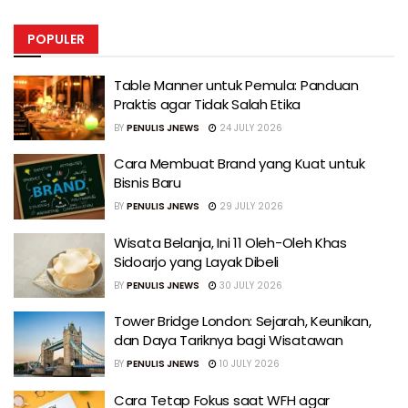
POPULER
Table Manner untuk Pemula: Panduan
Praktis agar Tidak Salah Etika
BY
PENULIS JNEWS
24 JULY 2026
Cara Membuat Brand yang Kuat untuk
Bisnis Baru
BY
PENULIS JNEWS
29 JULY 2026
Wisata Belanja, Ini 11 Oleh-Oleh Khas
Sidoarjo yang Layak Dibeli
BY
PENULIS JNEWS
30 JULY 2026
Tower Bridge London: Sejarah, Keunikan,
dan Daya Tariknya bagi Wisatawan
BY
PENULIS JNEWS
10 JULY 2026
Cara Tetap Fokus saat WFH agar