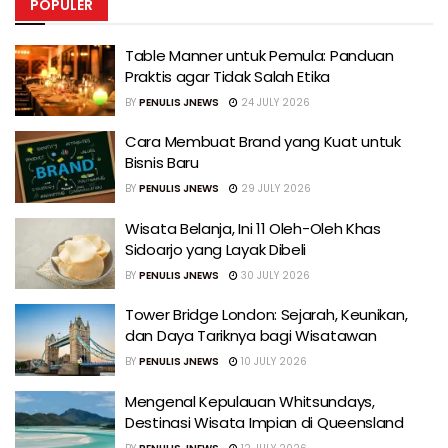
POPULER
Table Manner untuk Pemula: Panduan
Praktis agar Tidak Salah Etika
BY
PENULIS JNEWS
24 JULY 2026
Cara Membuat Brand yang Kuat untuk
Bisnis Baru
BY
PENULIS JNEWS
29 JULY 2026
Wisata Belanja, Ini 11 Oleh-Oleh Khas
Sidoarjo yang Layak Dibeli
BY
PENULIS JNEWS
30 JULY 2026
Tower Bridge London: Sejarah, Keunikan,
dan Daya Tariknya bagi Wisatawan
BY
PENULIS JNEWS
10 JULY 2026
Mengenal Kepulauan Whitsundays,
Destinasi Wisata Impian di Queensland