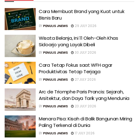
Cara Membuat Brand yang Kuat untuk
Bisnis Baru
BY
PENULIS JNEWS
29 JULY 2026
Wisata Belanja, Ini 11 Oleh-Oleh Khas
Sidoarjo yang Layak Dibeli
BY
PENULIS JNEWS
30 JULY 2026
Cara Tetap Fokus saat WFH agar
Produktivitas Tetap Terjaga
BY
PENULIS JNEWS
27 JULY 2026
Arc de Triomphe Paris Prancis: Sejarah,
Arsitektur, dan Daya Tarik yang Mendunia
BY
PENULIS JNEWS
23 JULY 2026
Menara Pisa: Kisah di Balik Bangunan Miring
Paling Terkenal di Dunia
BY
PENULIS JNEWS
17 JULY 2026