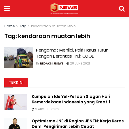
Home
Tag
kendaraan muatan lebih
Tag:
kendaraan muatan lebih
Pengamat Menilai, Polri Harus Turun
Tangan Berantas Truk ODOL
BY
REDAKSI JNEWS
28 JUNE 2021
TERKINI
Kumpulan Ide Yel-Yel dan Slogan Hari
Kemerdekaan Indonesia yang Kreatif
9 AUGUST 2026
Optimisme JNE di Region JBNTN: Kerja Keras
Demi Pengiriman Lebih Cepat