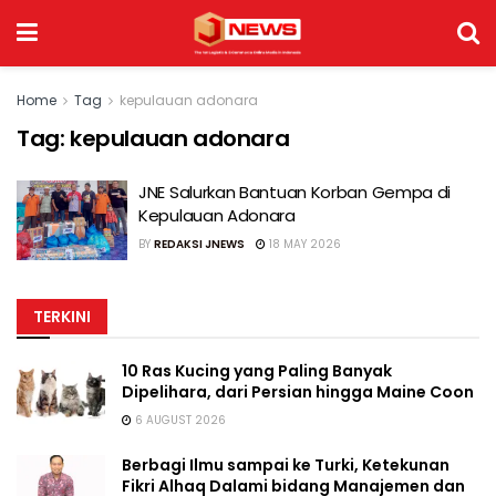
Home
Tag
kepulauan adonara
Tag:
kepulauan adonara
JNE Salurkan Bantuan Korban Gempa di
Kepulauan Adonara
BY
REDAKSI JNEWS
18 MAY 2026
TERKINI
10 Ras Kucing yang Paling Banyak
Dipelihara, dari Persian hingga Maine Coon
6 AUGUST 2026
Berbagi Ilmu sampai ke Turki, Ketekunan
Fikri Alhaq Dalami bidang Manajemen dan