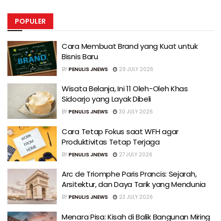
POPULER
Cara Membuat Brand yang Kuat untuk
Bisnis Baru
BY
PENULIS JNEWS
29 JULY 2026
Wisata Belanja, Ini 11 Oleh-Oleh Khas
Sidoarjo yang Layak Dibeli
BY
PENULIS JNEWS
30 JULY 2026
Cara Tetap Fokus saat WFH agar
Produktivitas Tetap Terjaga
BY
PENULIS JNEWS
27 JULY 2026
Arc de Triomphe Paris Prancis: Sejarah,
Arsitektur, dan Daya Tarik yang Mendunia
BY
PENULIS JNEWS
23 JULY 2026
Menara Pisa: Kisah di Balik Bangunan Miring