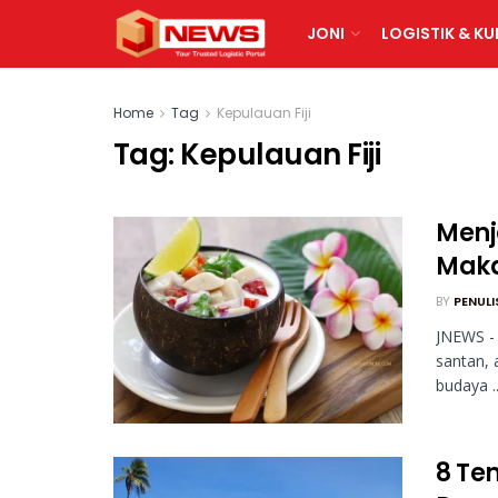
JONI
LOGISTIK & KU
Home
Tag
Kepulauan Fiji
Tag:
Kepulauan Fiji
Menje
Maka
BY
PENULI
JNEWS -
santan, 
budaya ..
8 Te