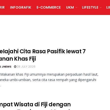
RIR
INFOGRAFIK
E-COMMERCE
UKM
LIFESTYLE
L
lajahi Cita Rasa Pasifik lewat 7
nan Khas Fiji
S JNEWS
28 JULY 2026
 Makanan khas Fiji umumnya merupakan perpaduan hasil laut,
aneka umbi-umbian, serta cita rasa rempah yang dipengaruhi
.
mpat Wisata di Fiji dengan