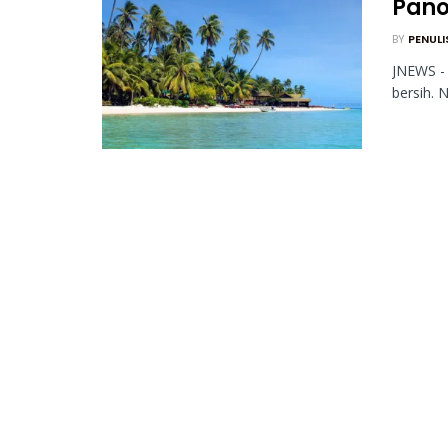
Pano
BY
PENULI
JNEWS - 
bersih. 