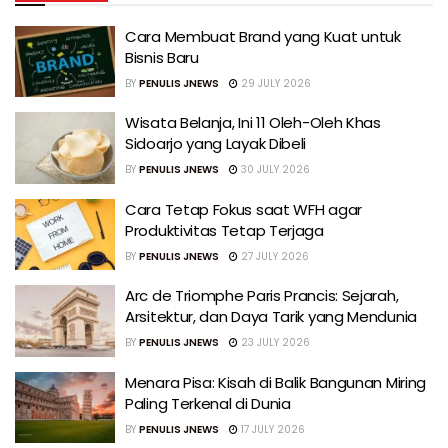
Cara Membuat Brand yang Kuat untuk
Bisnis Baru
BY
PENULIS JNEWS
29 JULY 2026
Wisata Belanja, Ini 11 Oleh-Oleh Khas
Sidoarjo yang Layak Dibeli
BY
PENULIS JNEWS
30 JULY 2026
Cara Tetap Fokus saat WFH agar
Produktivitas Tetap Terjaga
BY
PENULIS JNEWS
27 JULY 2026
Arc de Triomphe Paris Prancis: Sejarah,
Arsitektur, dan Daya Tarik yang Mendunia
BY
PENULIS JNEWS
23 JULY 2026
Menara Pisa: Kisah di Balik Bangunan Miring
Paling Terkenal di Dunia
BY
PENULIS JNEWS
17 JULY 2026