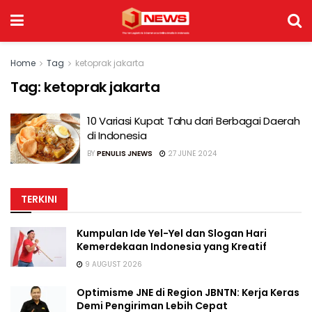
Home
Tag
ketoprak jakarta
Tag:
ketoprak jakarta
10 Variasi Kupat Tahu dari Berbagai Daerah
di Indonesia
BY
PENULIS JNEWS
27 JUNE 2024
TERKINI
Kumpulan Ide Yel-Yel dan Slogan Hari
Kemerdekaan Indonesia yang Kreatif
9 AUGUST 2026
Optimisme JNE di Region JBNTN: Kerja Keras
Demi Pengiriman Lebih Cepat