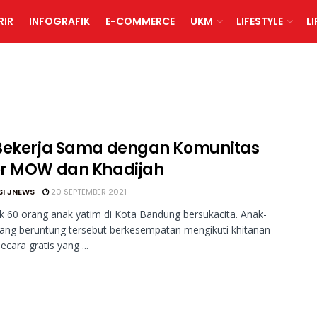
RIR
INFOGRAFIK
E-COMMERCE
UKM
LIFESTYLE
L
Bekerja Sama dengan Komunitas
r MOW dan Khadijah
SI JNEWS
20 SEPTEMBER 2021
 60 orang anak yatim di Kota Bandung bersukacita. Anak-
ang beruntung tersebut berkesempatan mengikuti khitanan
ecara gratis yang ...