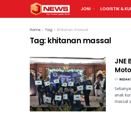
JONI
LOGISTIK & KU
Home
Tag
khitanan massal
Tag:
khitanan massal
JNE 
Moto
BY
REDAK
Sebanyak
anak kur
massal s