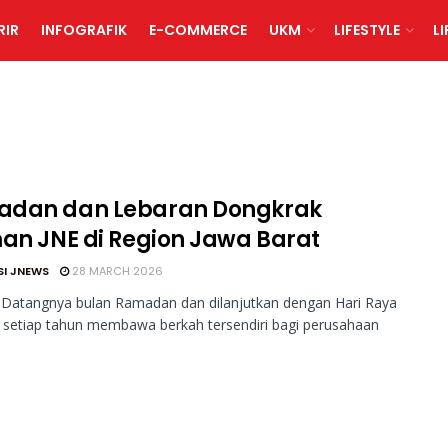
RIR
INFOGRAFIK
E-COMMERCE
UKM
LIFESTYLE
L
dan dan Lebaran Dongkrak
man JNE di Region Jawa Barat
SI JNEWS
28 MARCH 2026
 Datangnya bulan Ramadan dan dilanjutkan dengan Hari Raya
ri, setiap tahun membawa berkah tersendiri bagi perusahaan