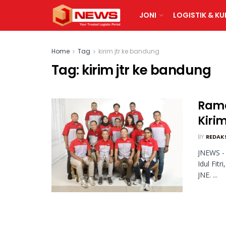
JONI
LOGISTIK & KU
Home
Tag
kirim jtr ke bandung
Tag:
kirim jtr ke bandung
Rama
Kiri
BY
REDAK
JNEWS -
Idul Fit
JNE. ...