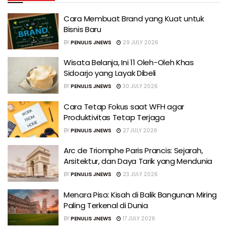
Cara Membuat Brand yang Kuat untuk
Bisnis Baru
BY
PENULIS JNEWS
29 JULY 2026
Wisata Belanja, Ini 11 Oleh-Oleh Khas
Sidoarjo yang Layak Dibeli
BY
PENULIS JNEWS
30 JULY 2026
Cara Tetap Fokus saat WFH agar
Produktivitas Tetap Terjaga
BY
PENULIS JNEWS
27 JULY 2026
Arc de Triomphe Paris Prancis: Sejarah,
Arsitektur, dan Daya Tarik yang Mendunia
BY
PENULIS JNEWS
23 JULY 2026
Menara Pisa: Kisah di Balik Bangunan Miring
Paling Terkenal di Dunia
BY
PENULIS JNEWS
17 JULY 2026