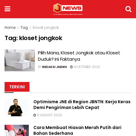
Home
Tag
kloset jongkok
Tag:
kloset jongkok
Pilih Mana, Kloset Jongkok atau Kloset
Duduk? Ini Faktanya
BY
REDAKSI JNEWS
14 OCTOBER 2022
TERKINI
Optimisme JNE di Region JBNTN: Kerja Keras
Demi Pengiriman Lebih Cepat
8 AUGUST 2026
Cara Membuat Hiasan Merah Putih dari
Bahan Sederhana