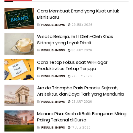
Cara Membuat Brand yang Kuat untuk
Bisnis Baru
BY
PENULIS JNEWS
29 JULY 2026
Wisata Belanja, Ini 11 Oleh-Oleh Khas
Sidoarjo yang Layak Dibeli
BY
PENULIS JNEWS
30 JULY 2026
Cara Tetap Fokus saat WFH agar
Produktivitas Tetap Terjaga
BY
PENULIS JNEWS
27 JULY 2026
Arc de Triomphe Paris Prancis: Sejarah,
Arsitektur, dan Daya Tarik yang Mendunia
BY
PENULIS JNEWS
23 JULY 2026
Menara Pisa: Kisah di Balik Bangunan Miring
Paling Terkenal di Dunia
BY
PENULIS JNEWS
17 JULY 2026