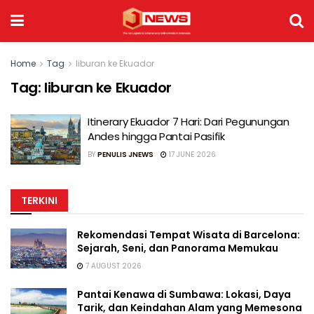
Home
Tag
liburan ke Ekuador
Tag:
liburan ke Ekuador
Itinerary Ekuador 7 Hari: Dari Pegunungan
Andes hingga Pantai Pasifik
BY
PENULIS JNEWS
17 JUNE 2026
TERKINI
Rekomendasi Tempat Wisata di Barcelona:
Sejarah, Seni, dan Panorama Memukau
7 AUGUST 2026
Pantai Kenawa di Sumbawa: Lokasi, Daya
Tarik, dan Keindahan Alam yang Memesona