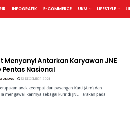
RIR
INFOGRAFIK
E-COMMERCE
UKM
LIFESTYLE
L
t Menyanyi Antarkan Karyawan JNE
e Pentas Nasional
SI JNEWS
13 DECEMBER 2021
erupakan anak keempat dari pasangan Karti (Alm) dan
Ia mengawali karirnya sebagai kurir di JNE Tarakan pada