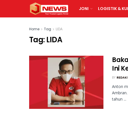
JONI
LOGISTIK & KU
Home
Tag
LIDA
Tag:
LIDA
Baka
Ini K
BY
REDAK
Anton m
Ambran. 
tahun ...