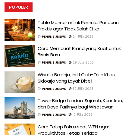
POPULER
Table Manner untuk Pemula: Panduan
Praktis agar Tidak Salah Etika
BY
PENULIS JNEWS
24 JULY 2026
Cara Membuat Brand yang Kuat untuk
Bisnis Baru
BY
PENULIS JNEWS
29 JULY 2026
Wisata Belanja, Ini 11 Oleh-Oleh Khas
Sidoarjo yang Layak Dibeli
BY
PENULIS JNEWS
30 JULY 2026
Tower Bridge London: Sejarah, Keunikan,
dan Daya Tariknya bagi Wisatawan
BY
PENULIS JNEWS
10 JULY 2026
Cara Tetap Fokus saat WFH agar
Produktivitas Tetap Terjaga