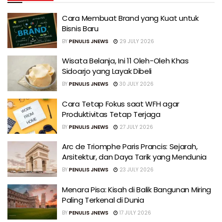
Cara Membuat Brand yang Kuat untuk
Bisnis Baru
BY
PENULIS JNEWS
29 JULY 2026
Wisata Belanja, Ini 11 Oleh-Oleh Khas
Sidoarjo yang Layak Dibeli
BY
PENULIS JNEWS
30 JULY 2026
Cara Tetap Fokus saat WFH agar
Produktivitas Tetap Terjaga
BY
PENULIS JNEWS
27 JULY 2026
Arc de Triomphe Paris Prancis: Sejarah,
Arsitektur, dan Daya Tarik yang Mendunia
BY
PENULIS JNEWS
23 JULY 2026
Menara Pisa: Kisah di Balik Bangunan Miring
Paling Terkenal di Dunia
BY
PENULIS JNEWS
17 JULY 2026