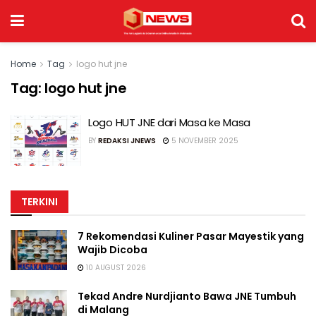
Home
Tag
logo hut jne
Tag:
logo hut jne
Logo HUT JNE dari Masa ke Masa
BY
REDAKSI JNEWS
5 NOVEMBER 2025
TERKINI
7 Rekomendasi Kuliner Pasar Mayestik yang
Wajib Dicoba
10 AUGUST 2026
Tekad Andre Nurdjianto Bawa JNE Tumbuh
di Malang