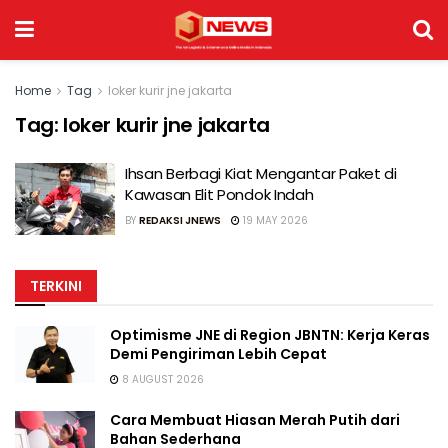
Home
Tag
loker kurir jne jakarta
Tag:
loker kurir jne jakarta
Ihsan Berbagi Kiat Mengantar Paket di
Kawasan Elit Pondok Indah
BY
REDAKSI JNEWS
19 MAY 2026
TERKINI
Optimisme JNE di Region JBNTN: Kerja Keras
Demi Pengiriman Lebih Cepat
8 AUGUST 2026
Cara Membuat Hiasan Merah Putih dari
Bahan Sederhana