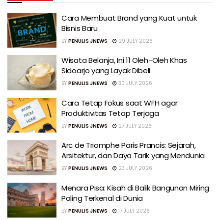
Cara Membuat Brand yang Kuat untuk
Bisnis Baru
BY
PENULIS JNEWS
29 JULY 2026
Wisata Belanja, Ini 11 Oleh-Oleh Khas
Sidoarjo yang Layak Dibeli
BY
PENULIS JNEWS
30 JULY 2026
Cara Tetap Fokus saat WFH agar
Produktivitas Tetap Terjaga
BY
PENULIS JNEWS
27 JULY 2026
Arc de Triomphe Paris Prancis: Sejarah,
Arsitektur, dan Daya Tarik yang Mendunia
BY
PENULIS JNEWS
23 JULY 2026
Menara Pisa: Kisah di Balik Bangunan Miring
Paling Terkenal di Dunia
BY
PENULIS JNEWS
17 JULY 2026