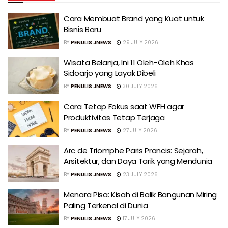
Cara Membuat Brand yang Kuat untuk
Bisnis Baru
BY
PENULIS JNEWS
29 JULY 2026
Wisata Belanja, Ini 11 Oleh-Oleh Khas
Sidoarjo yang Layak Dibeli
BY
PENULIS JNEWS
30 JULY 2026
Cara Tetap Fokus saat WFH agar
Produktivitas Tetap Terjaga
BY
PENULIS JNEWS
27 JULY 2026
Arc de Triomphe Paris Prancis: Sejarah,
Arsitektur, dan Daya Tarik yang Mendunia
BY
PENULIS JNEWS
23 JULY 2026
Menara Pisa: Kisah di Balik Bangunan Miring
Paling Terkenal di Dunia
BY
PENULIS JNEWS
17 JULY 2026