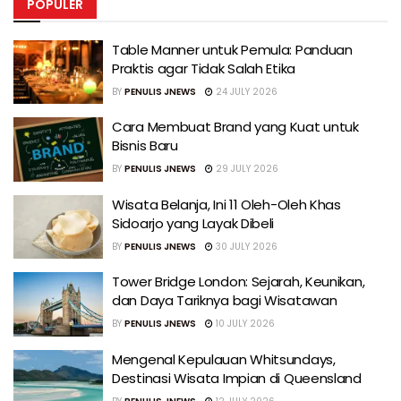
POPULER
Table Manner untuk Pemula: Panduan
Praktis agar Tidak Salah Etika
BY
PENULIS JNEWS
24 JULY 2026
Cara Membuat Brand yang Kuat untuk
Bisnis Baru
BY
PENULIS JNEWS
29 JULY 2026
Wisata Belanja, Ini 11 Oleh-Oleh Khas
Sidoarjo yang Layak Dibeli
BY
PENULIS JNEWS
30 JULY 2026
Tower Bridge London: Sejarah, Keunikan,
dan Daya Tariknya bagi Wisatawan
BY
PENULIS JNEWS
10 JULY 2026
Mengenal Kepulauan Whitsundays,
Destinasi Wisata Impian di Queensland