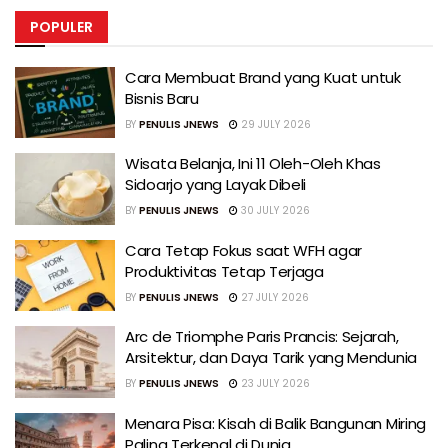
POPULER
Cara Membuat Brand yang Kuat untuk
Bisnis Baru
BY
PENULIS JNEWS
29 JULY 2026
Wisata Belanja, Ini 11 Oleh-Oleh Khas
Sidoarjo yang Layak Dibeli
BY
PENULIS JNEWS
30 JULY 2026
Cara Tetap Fokus saat WFH agar
Produktivitas Tetap Terjaga
BY
PENULIS JNEWS
27 JULY 2026
Arc de Triomphe Paris Prancis: Sejarah,
Arsitektur, dan Daya Tarik yang Mendunia
BY
PENULIS JNEWS
23 JULY 2026
Menara Pisa: Kisah di Balik Bangunan Miring
Paling Terkenal di Dunia