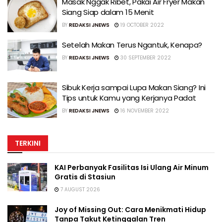
Masak Nggak Ribet, Pakai Air Fryer Makan
Siang Siap dalam 15 Menit
BY
REDAKSI JNEWS
19 OCTOBER 2022
Setelah Makan Terus Ngantuk, Kenapa?
BY
REDAKSI JNEWS
30 SEPTEMBER 2022
Sibuk Kerja sampai Lupa Makan Siang? Ini
Tips untuk Kamu yang Kerjanya Padat
BY
REDAKSI JNEWS
16 NOVEMBER 2022
TERKINI
KAI Perbanyak Fasilitas Isi Ulang Air Minum
Gratis di Stasiun
7 AUGUST 2026
Joy of Missing Out: Cara Menikmati Hidup
Tanpa Takut Ketinggalan Tren