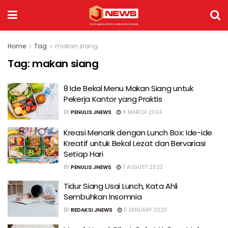
Home
Tag
makan siang
Tag:
makan siang
8 Ide Bekal Menu Makan Siang untuk
Pekerja Kantor yang Praktis
BY
PENULIS JNEWS
6 MARCH 2024
Kreasi Menarik dengan Lunch Box: Ide-ide
Kreatif untuk Bekal Lezat dan Bervariasi
Setiap Hari
BY
PENULIS JNEWS
7 AUGUST 2023
Tidur Siang Usai Lunch, Kata Ahli
Sembuhkan Insomnia
BY
REDAKSI JNEWS
11 JANUARY 2023