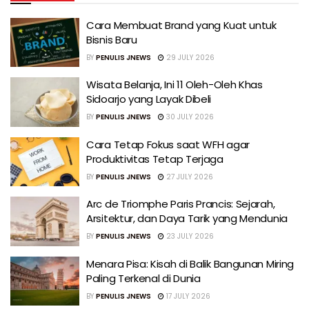
Cara Membuat Brand yang Kuat untuk
Bisnis Baru
BY
PENULIS JNEWS
29 JULY 2026
Wisata Belanja, Ini 11 Oleh-Oleh Khas
Sidoarjo yang Layak Dibeli
BY
PENULIS JNEWS
30 JULY 2026
Cara Tetap Fokus saat WFH agar
Produktivitas Tetap Terjaga
BY
PENULIS JNEWS
27 JULY 2026
Arc de Triomphe Paris Prancis: Sejarah,
Arsitektur, dan Daya Tarik yang Mendunia
BY
PENULIS JNEWS
23 JULY 2026
Menara Pisa: Kisah di Balik Bangunan Miring
Paling Terkenal di Dunia
BY
PENULIS JNEWS
17 JULY 2026