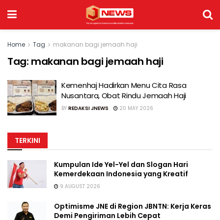
Home
Tag
makanan bagi jemaah haji
Tag:
makanan bagi jemaah haji
Kemenhaj Hadirkan Menu Cita Rasa
Nusantara, Obat Rindu Jemaah Haji
BY
REDAKSI JNEWS
20 MAY 2026
TERKINI
Kumpulan Ide Yel-Yel dan Slogan Hari
Kemerdekaan Indonesia yang Kreatif
9 AUGUST 2026
Optimisme JNE di Region JBNTN: Kerja Keras
Demi Pengiriman Lebih Cepat