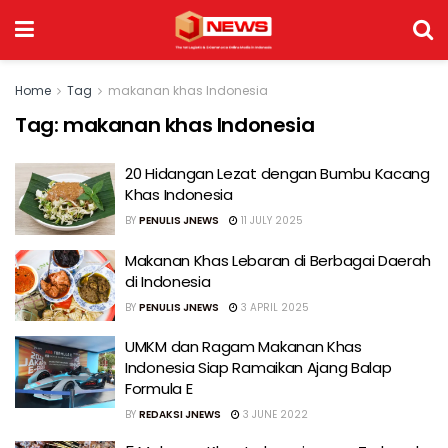
Home
Tag
makanan khas Indonesia
Tag:
makanan khas Indonesia
20 Hidangan Lezat dengan Bumbu Kacang
Khas Indonesia
BY
PENULIS JNEWS
11 JULY 2025
Makanan Khas Lebaran di Berbagai Daerah
di Indonesia
BY
PENULIS JNEWS
3 APRIL 2025
UMKM dan Ragam Makanan Khas
Indonesia Siap Ramaikan Ajang Balap
Formula E
BY
REDAKSI JNEWS
3 JUNE 2022