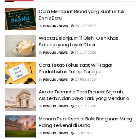
Cara Membuat Brand yang Kuat untuk
Bisnis Baru
BY
PENULIS JNEWS
29 JULY 2026
Wisata Belanja, Ini 11 Oleh-Oleh Khas
Sidoarjo yang Layak Dibeli
BY
PENULIS JNEWS
30 JULY 2026
Cara Tetap Fokus saat WFH agar
Produktivitas Tetap Terjaga
BY
PENULIS JNEWS
27 JULY 2026
Arc de Triomphe Paris Prancis: Sejarah,
Arsitektur, dan Daya Tarik yang Mendunia
BY
PENULIS JNEWS
23 JULY 2026
Menara Pisa: Kisah di Balik Bangunan Miring
Paling Terkenal di Dunia
BY
PENULIS JNEWS
17 JULY 2026