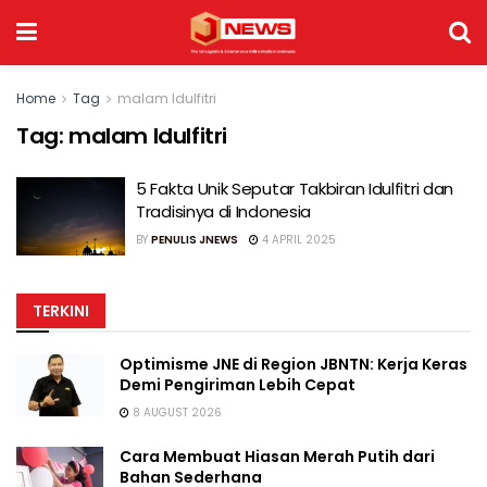
Home
Tag
malam Idulfitri
Tag:
malam Idulfitri
5 Fakta Unik Seputar Takbiran Idulfitri dan
Tradisinya di Indonesia
BY
PENULIS JNEWS
4 APRIL 2025
TERKINI
Optimisme JNE di Region JBNTN: Kerja Keras
Demi Pengiriman Lebih Cepat
8 AUGUST 2026
Cara Membuat Hiasan Merah Putih dari
Bahan Sederhana