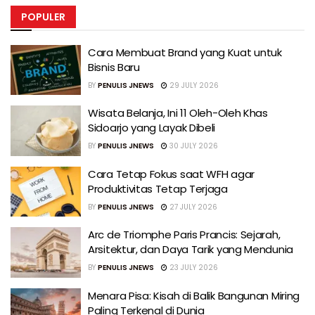
POPULER
Cara Membuat Brand yang Kuat untuk
Bisnis Baru
BY
PENULIS JNEWS
29 JULY 2026
Wisata Belanja, Ini 11 Oleh-Oleh Khas
Sidoarjo yang Layak Dibeli
BY
PENULIS JNEWS
30 JULY 2026
Cara Tetap Fokus saat WFH agar
Produktivitas Tetap Terjaga
BY
PENULIS JNEWS
27 JULY 2026
Arc de Triomphe Paris Prancis: Sejarah,
Arsitektur, dan Daya Tarik yang Mendunia
BY
PENULIS JNEWS
23 JULY 2026
Menara Pisa: Kisah di Balik Bangunan Miring
Paling Terkenal di Dunia