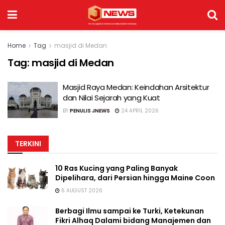
Home
Tag
masjid di Medan
Tag:
masjid di Medan
Masjid Raya Medan: Keindahan Arsitektur
dan Nilai Sejarah yang Kuat
BY
PENULIS JNEWS
24 APRIL 2026
TERKINI
10 Ras Kucing yang Paling Banyak
Dipelihara, dari Persian hingga Maine Coon
6 AUGUST 2026
Berbagi Ilmu sampai ke Turki, Ketekunan
Fikri Alhaq Dalami bidang Manajemen dan