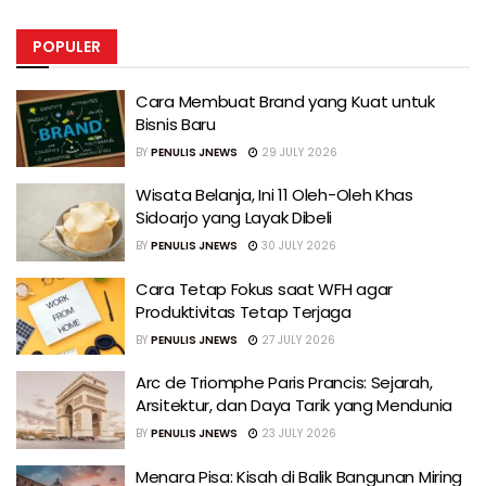
POPULER
Cara Membuat Brand yang Kuat untuk
Bisnis Baru
BY
PENULIS JNEWS
29 JULY 2026
Wisata Belanja, Ini 11 Oleh-Oleh Khas
Sidoarjo yang Layak Dibeli
BY
PENULIS JNEWS
30 JULY 2026
Cara Tetap Fokus saat WFH agar
Produktivitas Tetap Terjaga
BY
PENULIS JNEWS
27 JULY 2026
Arc de Triomphe Paris Prancis: Sejarah,
Arsitektur, dan Daya Tarik yang Mendunia
BY
PENULIS JNEWS
23 JULY 2026
Menara Pisa: Kisah di Balik Bangunan Miring