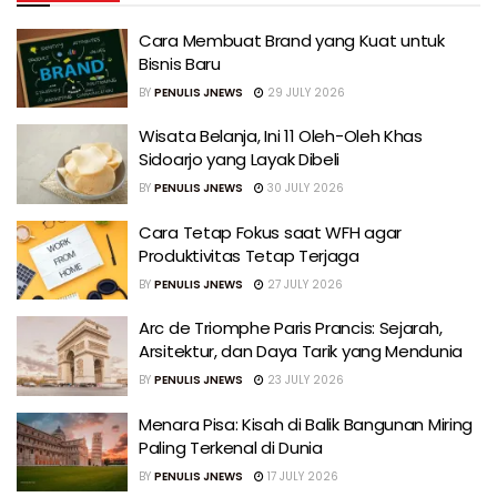
Cara Membuat Brand yang Kuat untuk
Bisnis Baru
BY
PENULIS JNEWS
29 JULY 2026
Wisata Belanja, Ini 11 Oleh-Oleh Khas
Sidoarjo yang Layak Dibeli
BY
PENULIS JNEWS
30 JULY 2026
Cara Tetap Fokus saat WFH agar
Produktivitas Tetap Terjaga
BY
PENULIS JNEWS
27 JULY 2026
Arc de Triomphe Paris Prancis: Sejarah,
Arsitektur, dan Daya Tarik yang Mendunia
BY
PENULIS JNEWS
23 JULY 2026
Menara Pisa: Kisah di Balik Bangunan Miring
Paling Terkenal di Dunia
BY
PENULIS JNEWS
17 JULY 2026