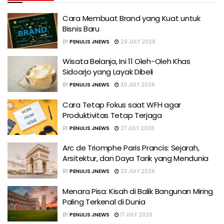
Cara Membuat Brand yang Kuat untuk
Bisnis Baru
BY
PENULIS JNEWS
29 JULY 2026
Wisata Belanja, Ini 11 Oleh-Oleh Khas
Sidoarjo yang Layak Dibeli
BY
PENULIS JNEWS
30 JULY 2026
Cara Tetap Fokus saat WFH agar
Produktivitas Tetap Terjaga
BY
PENULIS JNEWS
27 JULY 2026
Arc de Triomphe Paris Prancis: Sejarah,
Arsitektur, dan Daya Tarik yang Mendunia
BY
PENULIS JNEWS
23 JULY 2026
Menara Pisa: Kisah di Balik Bangunan Miring
Paling Terkenal di Dunia
BY
PENULIS JNEWS
17 JULY 2026