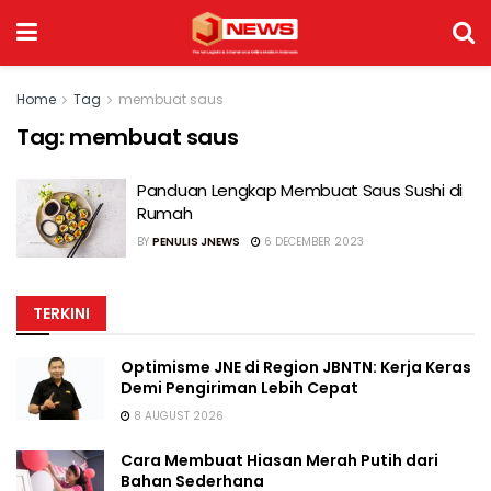
Home
Tag
membuat saus
Tag:
membuat saus
Panduan Lengkap Membuat Saus Sushi di
Rumah
BY
PENULIS JNEWS
6 DECEMBER 2023
TERKINI
Optimisme JNE di Region JBNTN: Kerja Keras
Demi Pengiriman Lebih Cepat
8 AUGUST 2026
Cara Membuat Hiasan Merah Putih dari
Bahan Sederhana