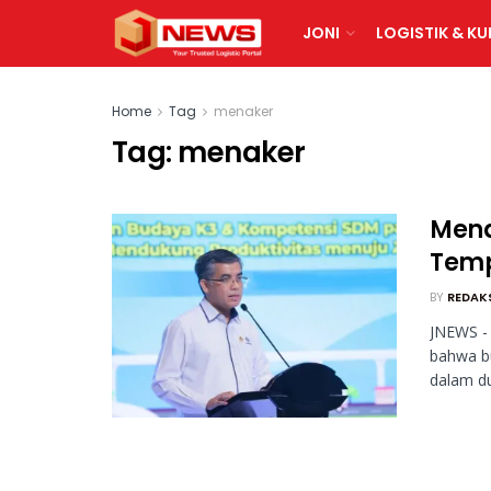
JONI
LOGISTIK & KU
Home
Tag
menaker
Tag:
menaker
Mena
Temp
BY
REDAK
JNEWS - 
bahwa b
dalam du