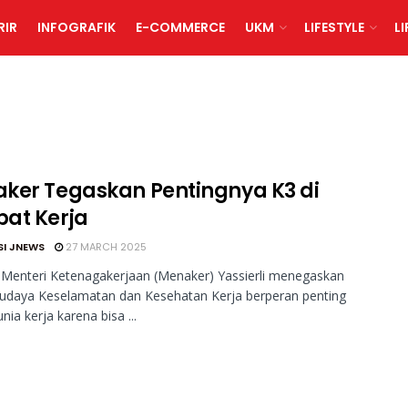
RIR
INFOGRAFIK
E-COMMERCE
UKM
LIFESTYLE
L
ker Tegaskan Pentingnya K3 di
at Kerja
SI JNEWS
27 MARCH 2025
Menteri Ketenagakerjaan (Menaker) Yassierli menegaskan
udaya Keselamatan dan Kesehatan Kerja berperan penting
nia kerja karena bisa ...