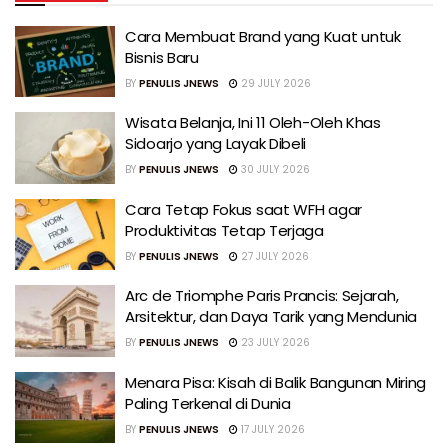
Cara Membuat Brand yang Kuat untuk
Bisnis Baru
BY
PENULIS JNEWS
29 JULY 2026
Wisata Belanja, Ini 11 Oleh-Oleh Khas
Sidoarjo yang Layak Dibeli
BY
PENULIS JNEWS
30 JULY 2026
Cara Tetap Fokus saat WFH agar
Produktivitas Tetap Terjaga
BY
PENULIS JNEWS
27 JULY 2026
Arc de Triomphe Paris Prancis: Sejarah,
Arsitektur, dan Daya Tarik yang Mendunia
BY
PENULIS JNEWS
23 JULY 2026
Menara Pisa: Kisah di Balik Bangunan Miring
Paling Terkenal di Dunia
BY
PENULIS JNEWS
17 JULY 2026