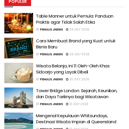
POPULER
Table Manner untuk Pemula: Panduan
Praktis agar Tidak Salah Etika
BY
PENULIS JNEWS
24 JULY 2026
Cara Membuat Brand yang Kuat untuk
Bisnis Baru
BY
PENULIS JNEWS
29 JULY 2026
Wisata Belanja, Ini 11 Oleh-Oleh Khas
Sidoarjo yang Layak Dibeli
BY
PENULIS JNEWS
30 JULY 2026
Tower Bridge London: Sejarah, Keunikan,
dan Daya Tariknya bagi Wisatawan
BY
PENULIS JNEWS
10 JULY 2026
Mengenal Kepulauan Whitsundays,
Destinasi Wisata Impian di Queensland